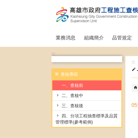
跳到主要內容區塊
業務消息
組織簡介
品管規定
:::
:::
查核專區
一、查核前
二、查核中
0
三、查核後
四、分項工程抽查標準及品質
管理標準(參考範例)